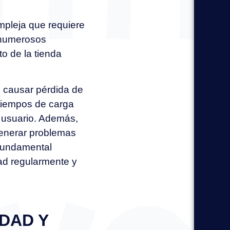
mpleja que requiere
 numerosos
o de la tienda
 causar pérdida de
tiempos de carga
l usuario. Además,
generar problemas
 fundamental
dad regularmente y
DAD Y