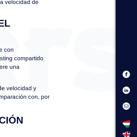
la velocidad de
EL
e con
sting compartido
iere una
de velocidad y
mparación con, por
CIÓN