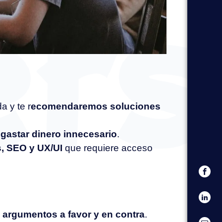
 y te r
ecomendaremos soluciones
 gastar dinero innecesario
.
s, SEO y UX/UI
que requiere acceso
,
argumentos a favor y en contra
.